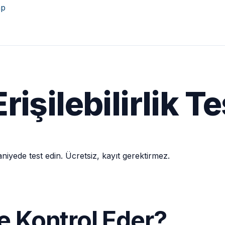
ap
Hemen Başla
işilebilirlik Te
yede test edin. Ücretsiz, kayıt gerektirmez.
 Ne Kontrol Eder?