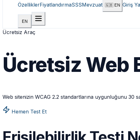
Özellikler
Fiyatlandırma
SSS
Mevzuat
Giriş Y
🇬🇧 EN
EN
Ücretsiz Araç
Ücretsiz Web Er
Web sitenizin WCAG 2.2 standartlarına uygunluğunu 30 sani
Hemen Test Et
Erişilebilirlik Testi