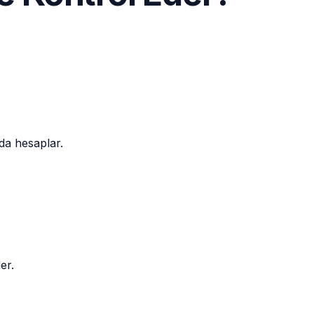
nda hesaplar.
er.