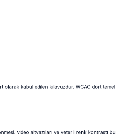
dart olarak kabul edilen kılavuzdur. WCAG dört temel
lenmesi, video altyazıları ve yeterli renk kontrastı bu