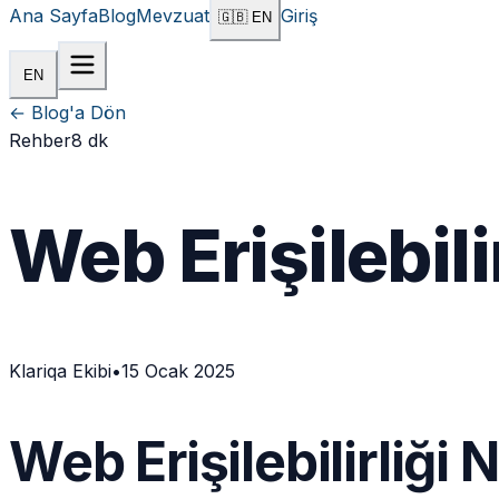
Ana Sayfa
Blog
Mevzuat
Giriş
Başla
🇬🇧 EN
EN
←
Blog'a Dön
Rehber
8 dk
Web Erişilebil
Klariqa Ekibi
•
15 Ocak 2025
Web Erişilebilirliği 