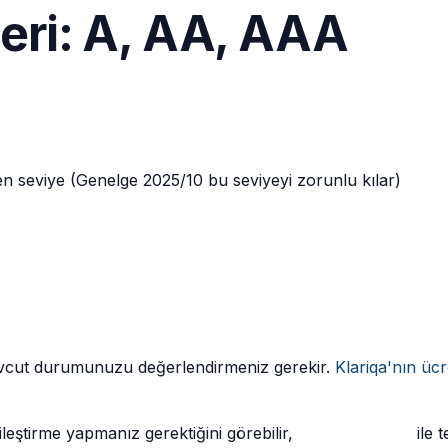
eleri: A, AA, AAA
en seviye (Genelge 2025/10 bu seviyeyi zorunlu kılar)
 mevcut durumunuzu değerlendirmeniz gerekir.
Klariqa'nın üc
leştirme yapmanız gerektiğini görebilir,
Klariqa widget'ı
ile t