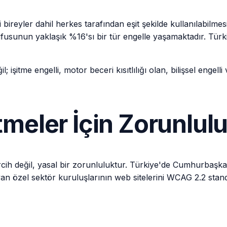
gelli bireyler dahil herkes tarafından eşit şekilde kullanılabil
usunun yaklaşık %16'sı bir tür engelle yaşamaktadır. Türk
il; işitme engelli, motor beceri kısıtlılığı olan, bilişsel enge
meler İçin Zorunlul
bir tercih değil, yasal bir zorunluluktur. Türkiye'de Cumhurbaş
layan özel sektör kuruluşlarının web sitelerini WCAG 2.2 sta